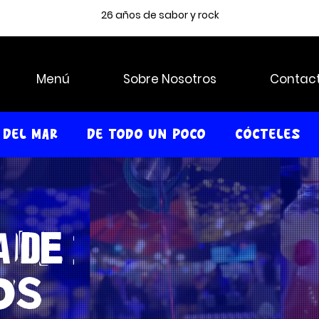
26 años de sabor y rock
Menú
Sobre Nosotros
Contac
Del Mar
De Todo Un Poco
Cócteles
a de
os