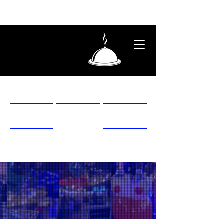
26 años de sabor y rock
Entradas
Carnes
Hamburguesas
De Todo
Del Mar
Cócteles
Licores
Cervezas
Bebidas
Disfruta de
nuestros