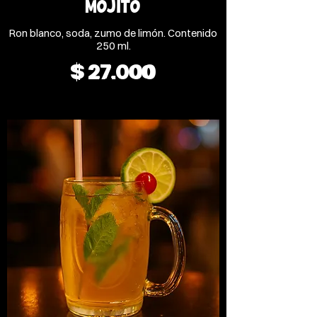
MOJITO
Ron blanco, soda, zumo de limón. Contenido
250 ml.
$ 27.000
$ 27.000