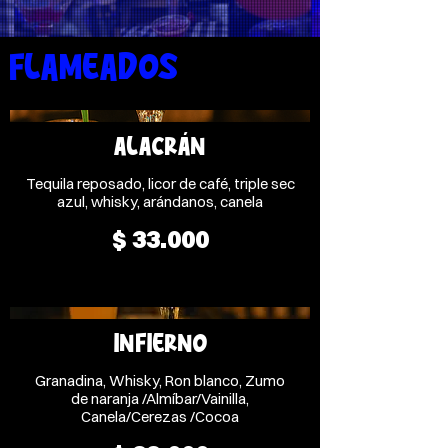
cócteles
FLAMEADOS
ALACRÁN
Tequila reposado, licor de café, triple sec
azul, whisky, arándanos, canela
$ 33.000
INFIERNO
Granadina, Whisky, Ron blanco, Zumo
de naranja /Almíbar/Vainilla,
Canela/Cerezas /Cocoa