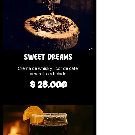
SWEET DREAMS
Crema de whisky, licor de café,
amaretto y helado
$ 28.000
$ 28.000