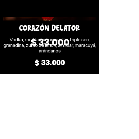
CORAZÓN DELATOR
$ 33.000
Vodka, ron blanco, amaretto, triple sec,
granadina, zumo de limón, almíbar, maracuyá,
arándanos
$ 33.000